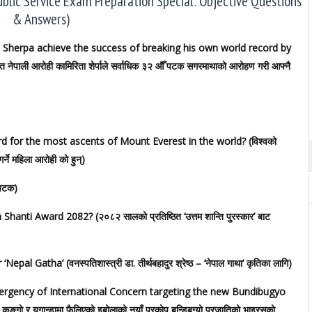
Public Service Exam Preparation Special: Objective Questions
& Answers)
 Sherpa achieve the success of breaking his own world record by
पाली आरोही कामिरिता शेर्पाले सर्वाधिक ३२ औँ पटक सगरमाथाको आरोहण गरी आफ्नै
d for the most ascents of Mount Everest in the world? (विश्वको
्ने महिला आरोही को हुन्)
 पटक)
i Award 2082? (२०८२ सालको प्रतिष्ठित ‘उत्तम शान्ति पुरस्कार’ बाट
Gatha’ (वनस्पतिशास्त्री डा. तीर्थबहादुर श्रेष्ठ – ‘नेपाल गाथा’ कृतिका लागि)
ergency of International Concern targeting the new Bundibugyo
 युगान्डामा फैलिएको इबोलाको नयाँ प्रकोप बुन्डिबुग्यो प्रजातिको भाइरसको